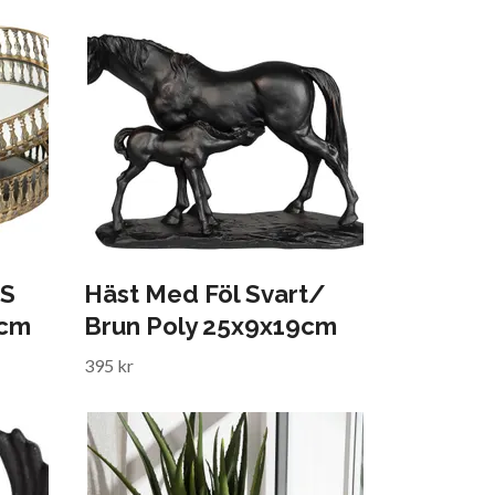
 S
Häst Med Föl Svart/
6cm
Brun Poly 25x9x19cm
395 kr