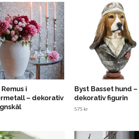
 Remus i
Byst Basset hund –
ermetall – dekorativ
dekorativ figurin
gnskål
575 kr