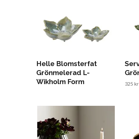
Helle Blomsterfat
Ser
Grönmelerad L-
Grö
Wikholm Form
325 kr