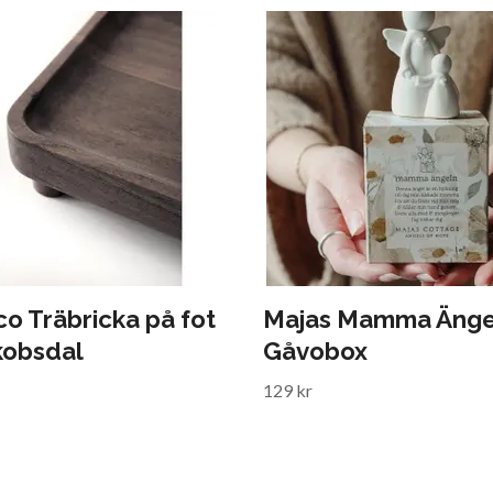
o Träbricka på fot
Majas Mamma Ängel
kobsdal
Gåvobox
129 kr