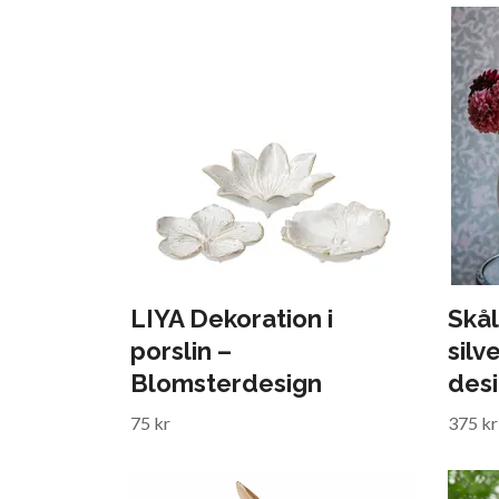
LIYA Dekoration i
Skål
porslin –
silv
Blomsterdesign
desi
75 kr
375 kr