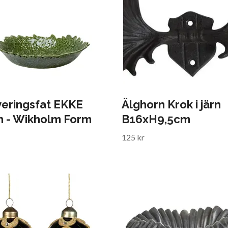
veringsfat EKKE
Älghorn Krok i järn
n - Wikholm Form
B16xH9,5cm
125 kr