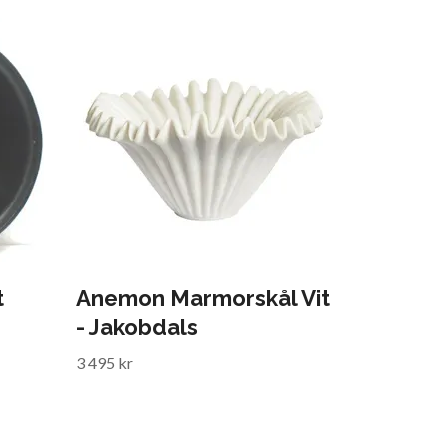
t
Anemon Marmorskål Vit
- Jakobdals
3 495 kr