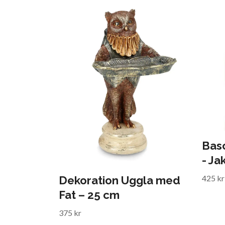
Basc
- Ja
425 kr
Dekoration Uggla med
Fat – 25 cm
375 kr