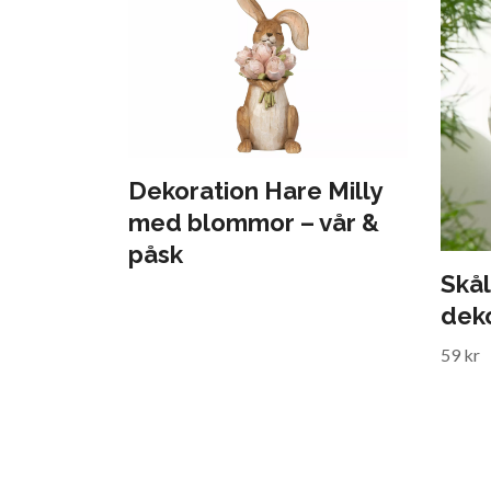
Dekoration Hare Milly
med blommor – vår &
påsk
Skål
deko
59 kr