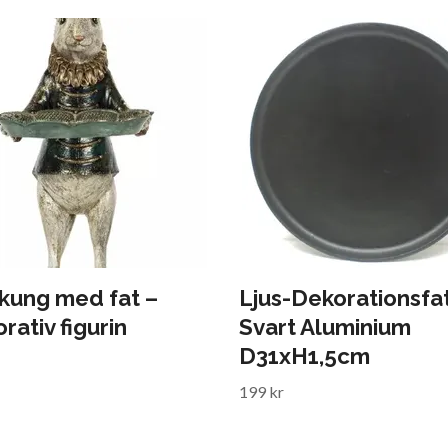
kung med fat –
Ljus-Dekorationsfa
rativ figurin
Svart Aluminium
D31xH1,5cm
199 kr