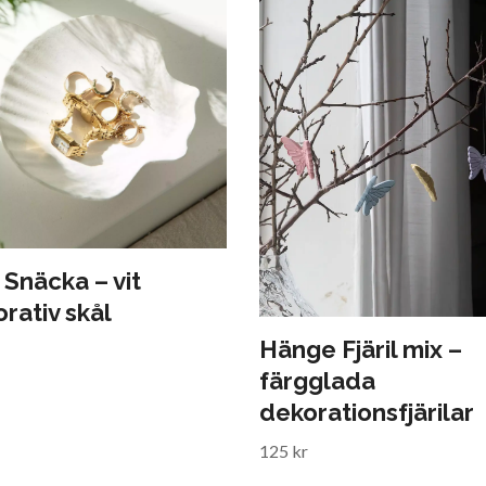
 Snäcka – vit
rativ skål
Hänge Fjäril mix –
färgglada
dekorationsfjärilar
125 kr