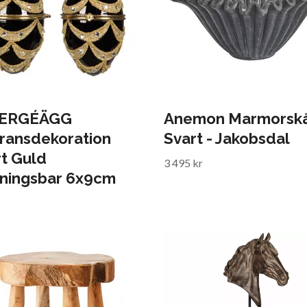
ERGÉÄGG
Anemon Marmorskå
gransdekoration
Svart - Jakobsdal
t Guld
3 495 kr
ningsbar 6x9cm