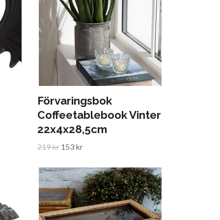
Förvaringsbok
Coffeetablebook Vinter
22x4x28,5cm
219 kr
153 kr