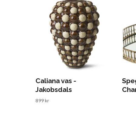
Caliana vas -
Spe
Jakobsdals
Cha
899 kr