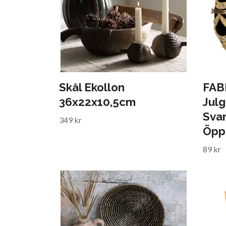
Skål Ekollon
FAB
36x22x10,5cm
Jul
Svar
349 kr
Öpp
89 kr