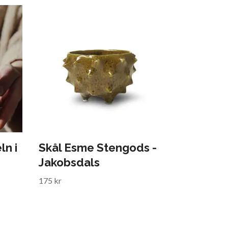
n i
Skål Esme Stengods -
Jakobsdals
175 kr