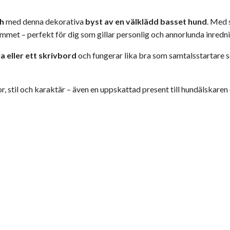
ch
med denna dekorativa
byst av en välklädd basset hund
. Med 
rummet – perfekt för dig som gillar personlig och annorlunda inredn
a eller ett skrivbord
och fungerar lika bra som samtalsstartare s
 stil och karaktär – även en uppskattad present till hundälskaren e