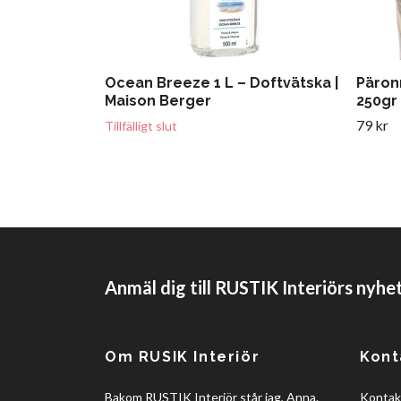
Ocean Breeze 1 L – Doftvätska |
Päron
Maison Berger
250gr
79 kr
Tillfälligt slut
Anmäl dig till RUSTIK Interiörs nyhe
Om RUSIK Interiör
Kont
Bakom RUSTIK Interiör står jag, Anna.
Kontakt