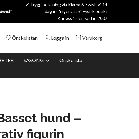
✔ Trygg betalning via Klarna & Swish ✔ 14
dagars ångerrätt ✔ Fysisk butik i
Kungsgården sedan 2007
Önskelistan
Logga in
Varukorg
HETER
SÄSONG
Önskelista
Basset hund –
ativ figurin