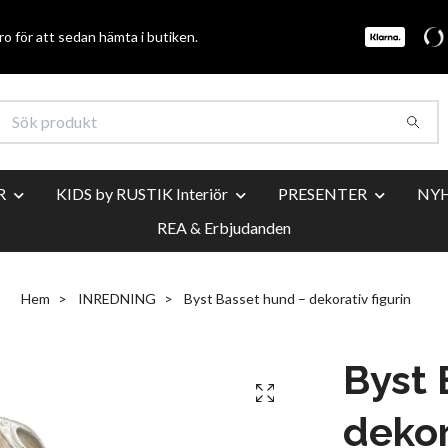
o för att sedan hämta i butiken.
R
KIDS by RUSTIK Interiör
PRESENTER
NY
REA & Erbjudanden
Hem
INREDNING
Byst Basset hund – dekorativ figurin
Byst 
dekor