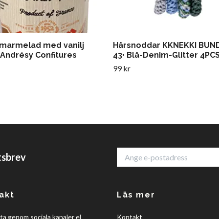
marmelad med vanilj
Hårsnoddar KKNEKKI BUN
 Andrésy Confitures
43• Blå-Denim-Glitter 4PC
99 kr
tsbrev
akt
Läs mer
a genom sociala kanaler el
Kontakt