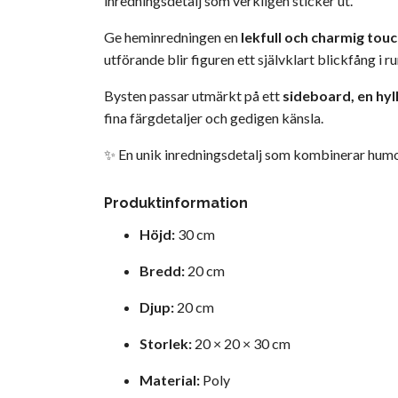
inredningsdetalj som verkligen sticker ut.
Ge heminredningen en
lekfull och charmig tou
utförande blir figuren ett självklart blickfång i 
Bysten passar utmärkt på ett
sideboard, en hyll
fina färgdetaljer och gedigen känsla.
✨ En unik inredningsdetalj som kombinerar humor,
Produktinformation
Höjd:
30 cm
Bredd:
20 cm
Djup:
20 cm
Storlek:
20 × 20 × 30 cm
Material:
Poly