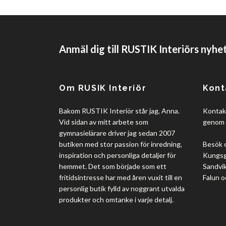
Anmäl dig till RUSTIK Interiörs nyhe
Om RUSIK Interiör
Kont
Bakom RUSTIK Interiör står jag, Anna.
Kontakt
Vid sidan av mitt arbete som
genom 
gymnasielärare driver jag sedan 2007
butiken med stor passion för inredning,
Besök 
inspiration och personliga detaljer för
Kungsgå
hemmet. Det som började som ett
Sandvik
fritidsintresse har med åren vuxit till en
Falun o
personlig butik fylld av noggrant utvalda
produkter och omtanke i varje detalj.