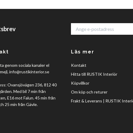
tsbrev
akt
Läs mer
a genom sociala kanaler el
Kontakt
mejl,
info@rustikinterior.se
Hitta till RUSTIK Interiör
Köpvillkor
oss: Ovansjövägen 236, 812 40
rden. Med bil 7 min från
Om köp och returer
en, E16 mot Falun. 45 min från
Frakt & Leverans | RUSTIK Interi
ch 25 min från Gävle.