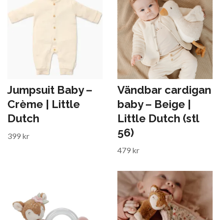
Jumpsuit Baby –
Vändbar cardigan
Crème | Little
baby – Beige |
Dutch
Little Dutch (stl
56)
399 kr
479 kr