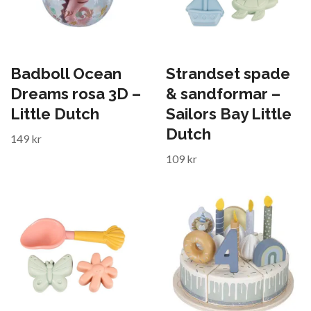
Badboll Ocean
Strandset spade
Dreams rosa 3D –
& sandformar –
Little Dutch
Sailors Bay Little
Dutch
149 kr
109 kr