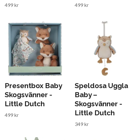
499 kr
499 kr
Presentbox Baby
Speldosa Uggla
Skogsvänner -
Baby –
Little Dutch
Skogsvänner -
Little Dutch
499 kr
349 kr