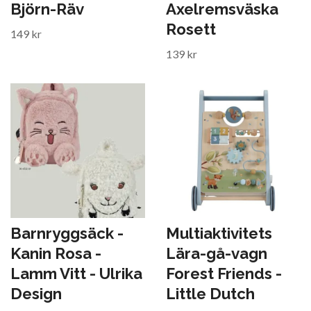
Björn-Räv
Axelremsväska
Rosett
149 kr
139 kr
Barnryggsäck -
Multiaktivitets
Kanin Rosa -
Lära-gå-vagn
Lamm Vitt - Ulrika
Forest Friends -
Design
Little Dutch