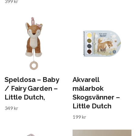
399 kr
Speldosa – Baby
Akvarell
/ Fairy Garden –
målarbok
Little Dutch,
Skogsvänner –
Little Dutch
349 kr
199 kr