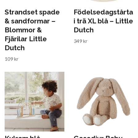
Strandset spade
Födelsedagstårta
& sandformar –
i trä XL blå – Little
Blommor &
Dutch
Fjärilar Little
349 kr
Dutch
109 kr