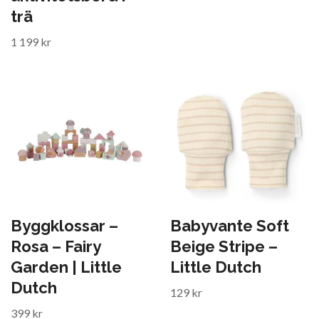
trä
1 199 kr
Byggklossar –
Babyvante Soft
Rosa – Fairy
Beige Stripe –
Garden | Little
Little Dutch
Dutch
129 kr
399 kr