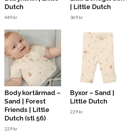
Dutch
| Little Dutch
449 kr
369 kr
Body kortärmad –
Byxor – Sand |
Sand | Forest
Little Dutch
Friends | Little
229 kr
Dutch (stl 56)
229 kr