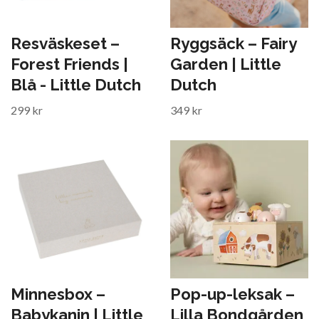
Resväskeset –
Ryggsäck – Fairy
Forest Friends |
Garden | Little
Blå - Little Dutch
Dutch
299 kr
349 kr
Minnesbox –
Pop-up-leksak –
Babykanin | Little
Lilla Bondgården