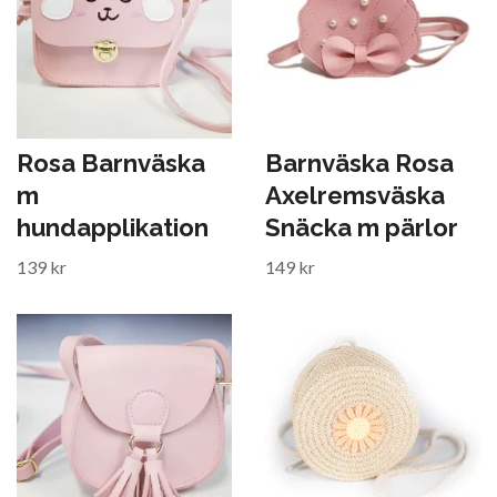
Rosa Barnväska
Barnväska Rosa
m
Axelremsväska
hundapplikation
Snäcka m pärlor
139 kr
149 kr