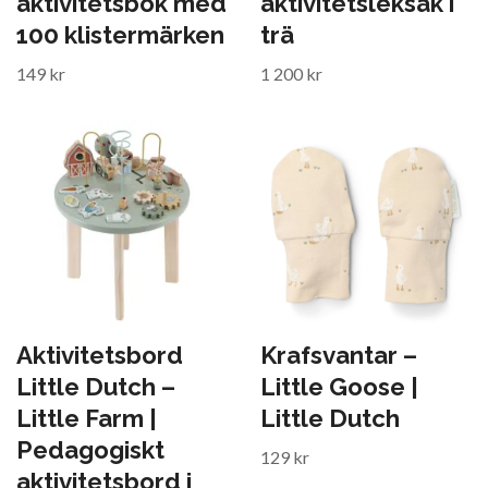
aktivitetsbok med
aktivitetsleksak i
100 klistermärken
trä
149 kr
1 200 kr
Aktivitetsbord
Krafsvantar –
Little Dutch –
Little Goose |
Little Farm |
Little Dutch
Pedagogiskt
129 kr
aktivitetsbord i