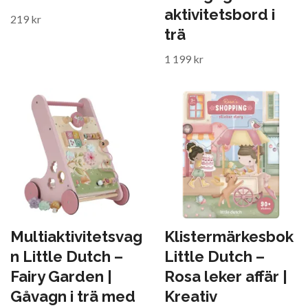
aktivitetsbord i
219 kr
trä
1 199 kr
Multiaktivitetsvag
Klistermärkesbok
n Little Dutch –
Little Dutch –
Fairy Garden |
Rosa leker affär |
Gåvagn i trä med
Kreativ