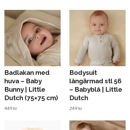
Badlakan med
Bodysuit
huva – Baby
långärmad stl 56
Bunny | Little
– Babyblå | Little
Dutch (75×75 cm)
Dutch
449 kr
249 kr