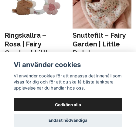
Ringskallra –
Snuttefilt – Fairy
Rosa | Fairy
Garden | Little
Garden | Little
Dutch
Dutch
Vi använder cookies
219 kr
189 kr
Vi använder cookies för att anpassa det innehåll som
visas för dig och för att du ska få bästa tänkbara
upplevelse när du handlar hos oss.
Godkänn alla
Endast nödvändiga