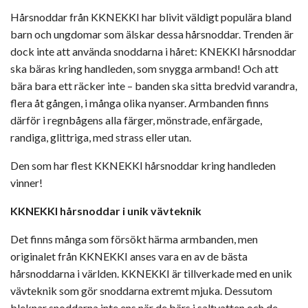
Hårsnoddar från KKNEKKI har blivit väldigt populära bland
barn och ungdomar som älskar dessa hårsnoddar. Trenden är
dock inte att använda snoddarna i håret: KNEKKI hårsnoddar
ska bäras kring handleden, som snygga armband! Och att
bära bara ett räcker inte – banden ska sitta bredvid varandra,
flera åt gången, i många olika nyanser. Armbanden finns
därför i regnbågens alla färger, mönstrade, enfärgade,
randiga, glittriga, med strass eller utan.
Den som har flest KKNEKKI hårsnoddar kring handleden
vinner!
KKNEKKI hårsnoddar i unik vävteknik
Det finns många som försökt härma armbanden, men
originalet från KKNEKKI anses vara en av de bästa
hårsnoddarna i världen. KKNEKKI är tillverkade med en unik
vävteknik som gör snoddarna extremt mjuka. Dessutom
bleknar snoddarna inte ens när de bärs i saltvatten och de