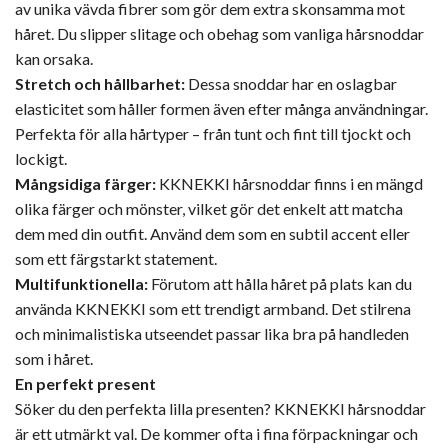
av unika vävda fibrer som gör dem extra skonsamma mot
håret. Du slipper slitage och obehag som vanliga hårsnoddar
kan orsaka.
Stretch och hållbarhet:
Dessa snoddar har en oslagbar
elasticitet som håller formen även efter många användningar.
Perfekta för alla hårtyper – från tunt och fint till tjockt och
lockigt.
Mångsidiga färger:
KKNEKKI hårsnoddar finns i en mängd
olika färger och mönster, vilket gör det enkelt att matcha
dem med din outfit. Använd dem som en subtil accent eller
som ett färgstarkt statement.
Multifunktionella:
Förutom att hålla håret på plats kan du
använda KKNEKKI som ett trendigt armband. Det stilrena
och minimalistiska utseendet passar lika bra på handleden
som i håret.
En perfekt present
Söker du den perfekta lilla presenten? KKNEKKI hårsnoddar
är ett utmärkt val. De kommer ofta i fina förpackningar och