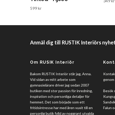
349 kr
599 kr
Anmäl dig till RUSTIK Interiörs nyhe
Om RUSIK Interiör
Kont
Bakom RUSTIK Interiör står jag, Anna.
Kontakt
Vid sidan av mitt arbete som
genom 
gymnasielärare driver jag sedan 2007
butiken med stor passion för inredning,
Besök 
inspiration och personliga detaljer för
Kungsgå
hemmet. Det som började som ett
Sandvik
fritidsintresse har med åren vuxit till en
Falun o
personlig butik fylld av noggrant utvalda