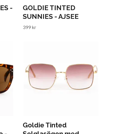
ES -
GOLDIE TINTED
SUNNIES - AJSEE
399 kr
Goldie Tinted
o -
Solglasögon med