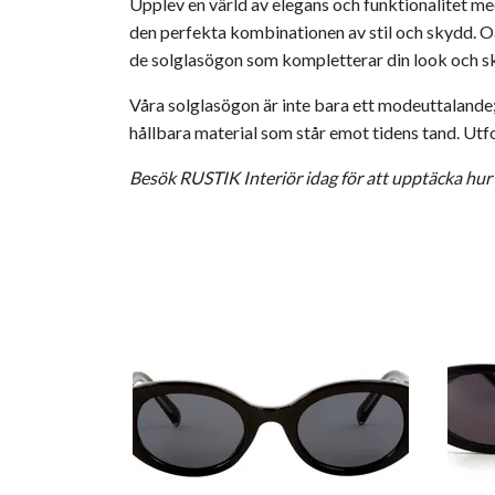
Upplev en värld av elegans och funktionalitet m
den perfekta kombinationen av stil och skydd. Oav
de solglasögon som kompletterar din look och s
Våra solglasögon är inte bara ett modeuttalande;
hållbara material som står emot tidens tand. Utfor
Besök RUSTIK Interiör idag för att upptäcka hur d