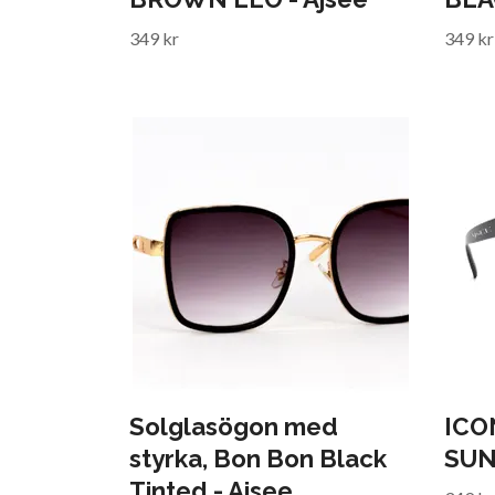
349 kr
349 kr
Solglasögon med
ICO
styrka, Bon Bon Black
SUN
Tinted - Ajsee