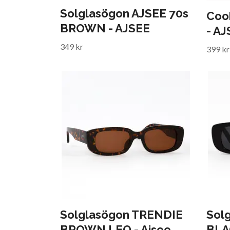
Solglasögon AJSEE 70s
Cook
BROWN - AJSEE
- A
349 kr
399 kr
Solglasögon TRENDIE
Sol
BROWN LEO - Ajsee
BLA