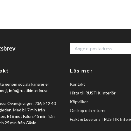
tsbrev
akt
Läs mer
a genom sociala kanaler el
Kontakt
mejl,
info@rustikinterior.se
Hitta till RUSTIK Interiör
Köpvillkor
oss: Ovansjövägen 236, 812 40
rden. Med bil 7 min från
Om köp och returer
en, E16 mot Falun. 45 min från
Frakt & Leverans | RUSTIK Interi
ch 25 min från Gävle.