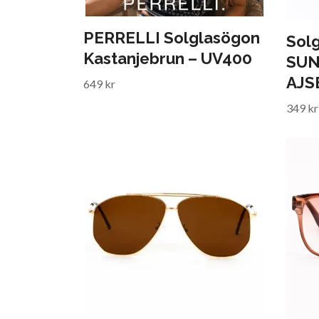
PERRELLI Solglasögon
Sol
Kastanjebrun – UV400
SUN
AJS
649 kr
349 kr