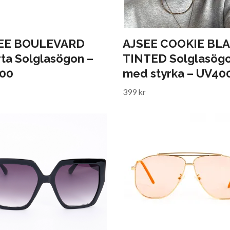
EE BOULEVARD
AJSEE COOKIE BL
ta Solglasögon –
TINTED Solglasög
00
med styrka – UV40
399 kr