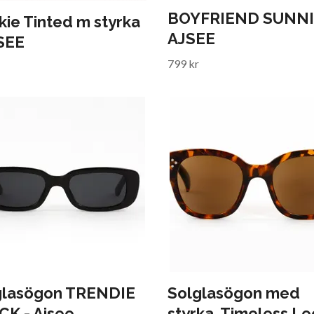
BOYFRIEND SUNNI
ie Tinted m styrka
AJSEE
JSEE
799 kr
glasögon TRENDIE
Solglasögon med
CK - Ajsee
styrka, Timeless Le