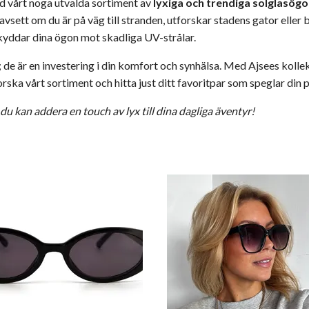
ed vårt noga utvalda sortiment av
lyxiga och trendiga solglasögo
sett om du är på väg till stranden, utforskar stadens gator eller b
kyddar dina ögon mot skadliga UV-strålar.
 de är en investering i din komfort och synhälsa. Med Ajsees kolle
ska vårt sortiment och hitta just ditt favoritpar som speglar din pe
u kan addera en touch av lyx till dina dagliga äventyr!