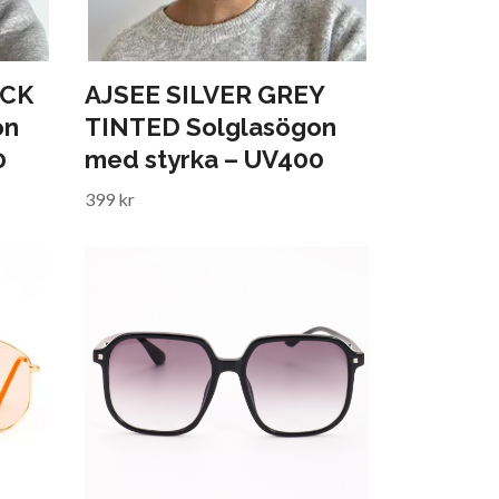
ACK
AJSEE SILVER GREY
on
TINTED Solglasögon
0
med styrka – UV400
399 kr