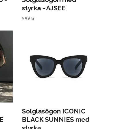
styrka - AJSEE
599 kr
Solglasögon ICONIC
EE
BLACK SUNNIES med
styrka