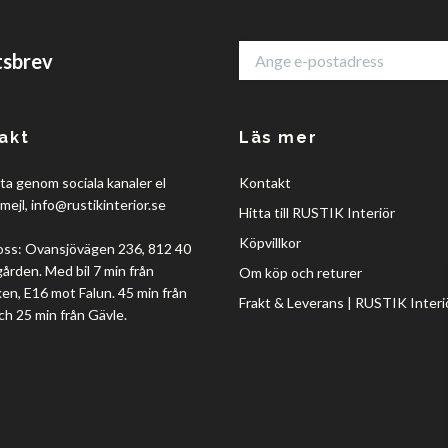
tsbrev
akt
Läs mer
a genom sociala kanaler el
Kontakt
mejl,
info@rustikinterior.se
Hitta till RUSTIK Interiör
Köpvillkor
oss: Ovansjövägen 236, 812 40
rden. Med bil 7 min från
Om köp och returer
en, E16 mot Falun. 45 min från
Frakt & Leverans | RUSTIK Interi
ch 25 min från Gävle.