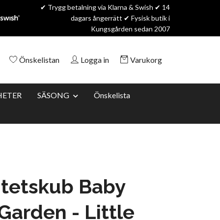
✔ Trygg betalning via Klarna & Swish ✔ 14
dagars ångerrätt ✔ Fysisk butik i
Kungsgården sedan 2007
Önskelistan
Logga in
Varukorg
HETER
SÄSONG
Önskelista
itetskub Baby
 Garden - Little