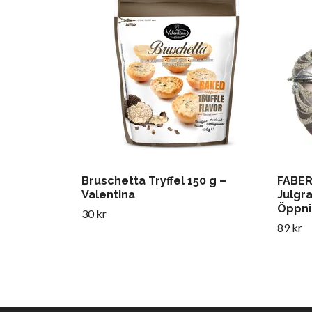
Bruschetta Tryffel 150 g –
FABE
Valentina
Julgr
Öppni
30 kr
89 kr