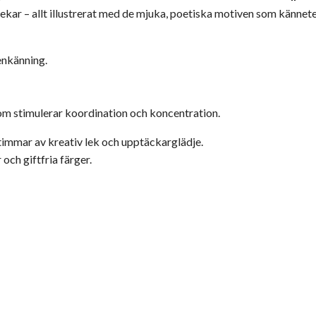
lekar – allt illustrerat med de mjuka, poetiska motiven som känne
genkänning.
m stimulerar koordination och koncentration.
 timmar av kreativ lek och upptäckarglädje.
ch giftfria färger.