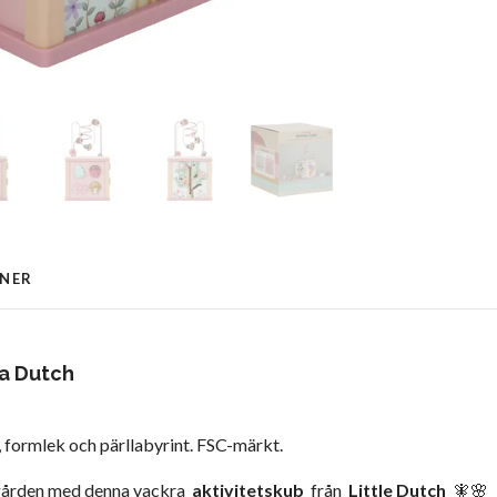
ONER
la Dutch
l, formlek och pärllabyrint. FSC-märkt.
ädgården med denna vackra
aktivitetskub
från
Little Dutch
🧚🌸