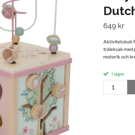
Dutc
649 kr
Aktivitetskub F
träleksak med p
motorik och kre
I lager