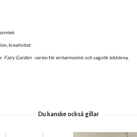
 formlek
on, kreativitet
ur
Fairy Garden
-serien för en harmonisk och sagolik lekhörna.