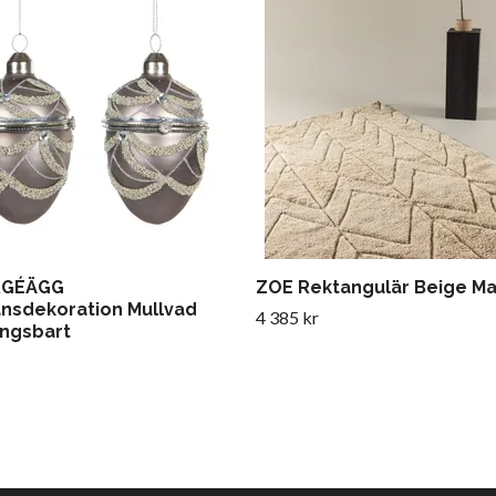
RGÉÄGG
ZOE Rektangulär Beige Ma
ansdekoration Mullvad
4 385 kr
ngsbart