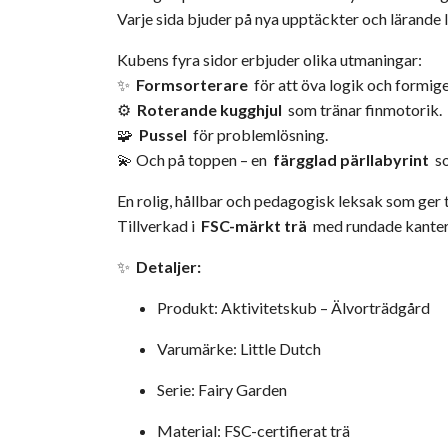
Varje sida bjuder på nya upptäckter och lärande 
Kubens fyra sidor erbjuder olika utmaningar:
✨
Formsorterare
för att öva logik och formi
⚙️
Roterande kugghjul
som tränar finmotorik.
🧩
Pussel
för problemlösning.
💫 Och på toppen – en
färgglad pärllabyrint
so
En rolig, hållbar och pedagogisk leksak som ger
Tillverkad i
FSC-märkt trä
med rundade kanter o
✨
Detaljer:
Produkt: Aktivitetskub – Älvorträdgård
Varumärke: Little Dutch
Serie: Fairy Garden
Material: FSC-certifierat trä