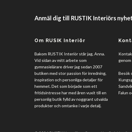
Anmäl dig till RUSTIK Interiörs nyhe
Om RUSIK Interiör
Kont
Bakom RUSTIK Interiör står jag, Anna.
Kontakt
Vid sidan av mitt arbete som
genom 
gymnasielärare driver jag sedan 2007
butiken med stor passion för inredning,
Besök 
inspiration och personliga detaljer för
Kungsgå
hemmet. Det som började som ett
Sandvik
fritidsintresse har med åren vuxit till en
Falun o
personlig butik fylld av noggrant utvalda
produkter och omtanke i varje detalj.