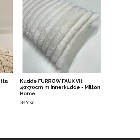
COCKTAIL PI
Miljögården
Tillfälligt slut
tta
Kudde FURROW FAUX Vit
40x70cm m innerkudde - Milton
Home
349 kr