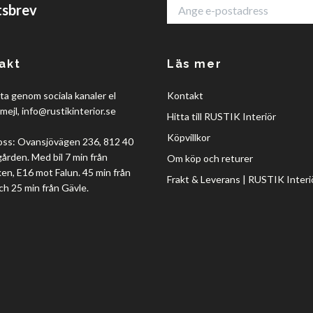
tsbrev
akt
Läs mer
a genom sociala kanaler el
Kontakt
mejl,
info@rustikinterior.se
Hitta till RUSTIK Interiör
Köpvillkor
oss: Ovansjövägen 236, 812 40
rden. Med bil 7 min från
Om köp och returer
en, E16 mot Falun. 45 min från
Frakt & Leverans | RUSTIK Interi
ch 25 min från Gävle.