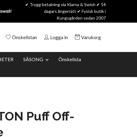
✔ Trygg betalning via Klarna & Swish ✔ 14
dagars ångerrätt ✔ Fysisk butik i
Kungsgården sedan 2007
Önskelistan
Logga in
Varukorg
HETER
SÄSONG
Önskelista
ON Puff Off-
e