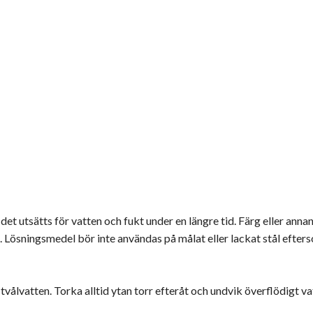
 det utsätts för vatten och fukt under en längre tid. Färg eller ann
n. Lösningsmedel bör inte användas på målat eller lackat stål efte
tvålvatten. Torka alltid ytan torr efteråt och undvik överflödigt va