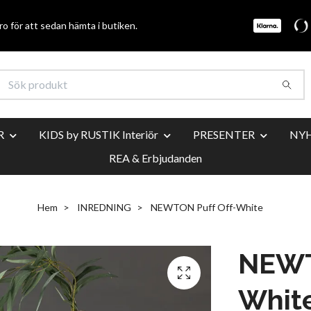
o för att sedan hämta i butiken.
R
KIDS by RUSTIK Interiör
PRESENTER
NY
REA & Erbjudanden
Hem
INREDNING
NEWTON Puff Off-White
NEWT
Whit