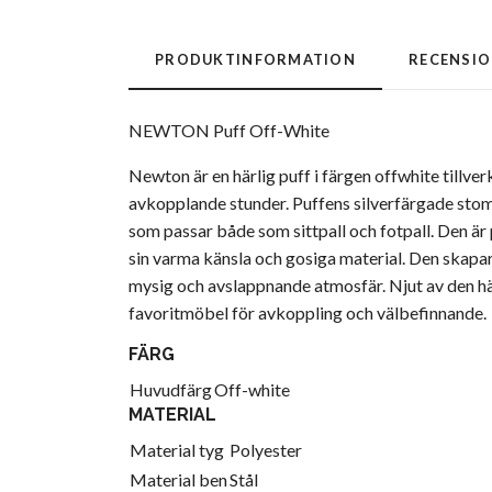
PRODUKTINFORMATION
RECENSI
NEWTON Puff Off-White
Newton är en härlig puff i färgen offwhite tillve
avkopplande stunder. Puffens silverfärgade sto
som passar både som sittpall och fotpall. Den är 
sin varma känsla och gosiga material. Den skap
mysig och avslappnande atmosfär. Njut av den här
favoritmöbel för avkoppling och välbefinnande.
FÄRG
Huvudfärg
Off-white
MATERIAL
Material tyg
Polyester
Material ben
Stål