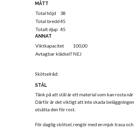
MÅTT
Total höjd
38
Total bredd
45
Totalt djup
45
ANNAT
Viktkapacitet
100,00
Avtagbar klädsel?
NEJ
Skötselråd:
STÅL
Tänk på att stål är ett material som kan rosta när
Därför är det viktigt att inte skada beläggninge
utsätta den för rost.
För daglig skötsel, rengör med en mjuk trasa och 