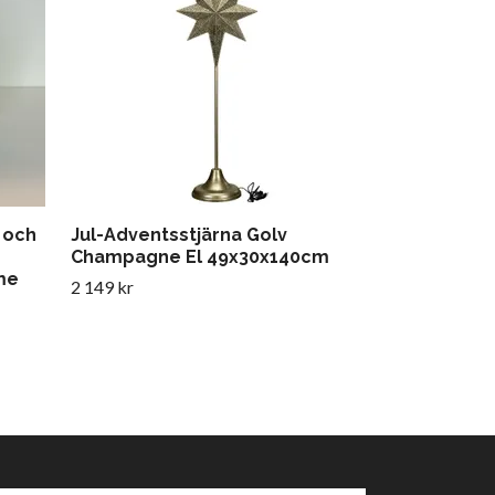
250 kr
499 kr
t och
Jul-Adventsstjärna Golv
Champagne El 49x30x140cm
me
2 149 kr