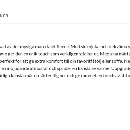
ONER
rkad av det mysiga materialet fleece. Med sin mjuka och bekväma yt
mme ger den en unik touch som verkligen sticker ut. Med sina må
perfekt för att ge extra komfort till din favoritfåtölj eller soffa
ar en inbjudande atmosfär och sprider en känsla av värme. Uppgra
liga känslan när du sätter dig ner och ge rummet en touch av stil 