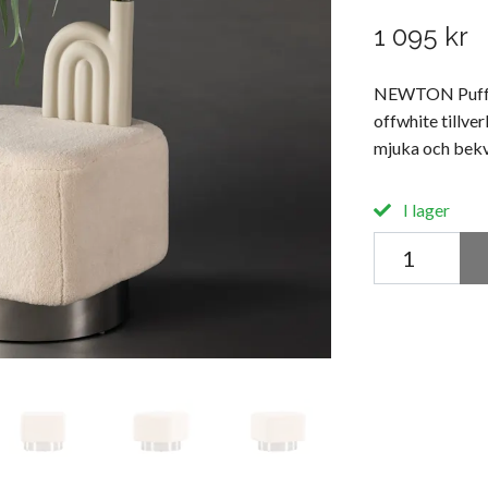
1 095 kr
NEWTON Puff Of
offwhite tillve
mjuka och bekvä
I lager