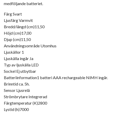
medföljande batteriet.
Färg Svart
Ljusfärg Varmvit
Bredd/längd (cm)11,50
Höjd (cm)17,00
Djup (cm)11,50
Användningsområde Utomhus
Ljuskällor 1
Ljuskälla ingår Ja
Typ av ljuskälla LED
Sockel Ej utbytbar
Batteriinformation1 batteri AAA rechargeable NiMH ingår.
Brinntid ca. 5h.
Sensor Ljusrelä
Strömbrytare Integrerad
Färgtemperatur (K)2800
Lystid (h)7000