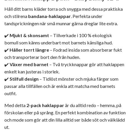
Håll ditt barns kläder torra och snygga med dessa praktiska
och stilrena
bandana-haklappar
. Perfekta under
tandsprickningen när små munnar gärna dreglar lite extra.
✔️
Mjukt & skonsamt
– Tillverkade i 100 % ekologisk
bomull som känns underbart mot barnets känsliga hud.
✔️
Håller torrt längre
– Fodrad insida som absorberar fukt
och transporterar bort den från huden.
✔️
Växer med barnet
– Två tryckknappar gör att haklappen
enkelt kan justeras i storlek.
✔️
Stilfull design
– Tidlöst mönster och mjuka färger som
passar alla tillfällen och är enkla att matcha med barnets
outfit.
Med detta
2-pack haklappar
är du alltid redo – hemma, på
förskolan eller på språng. En perfekt kombination av funktion
och mode som gör att din lilla alltid ser både söt och välklädd
ut.