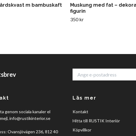
årdskvast m bambuskaft
Muskung med fat – dekora
figurin
350 kr
tsbrev
akt
Läs mer
a genom sociala kanaler el
Kontakt
mejl,
info@rustikinterior.se
Hitta till RUSTIK Interiör
Köpvillkor
oss: Ovansjövägen 236, 812 40