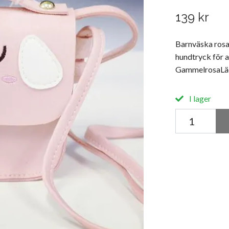
139 kr
Barnväska rosa
hundtryck för at
GammelrosaLäd
I lager