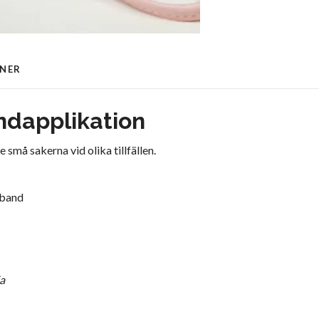
ONER
ndapplikation
 små sakerna vid olika tillfällen.
 band
ia