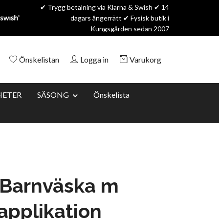
✔ Trygg betalning via Klarna & Swish ✔ 14
dagars ångerrätt ✔ Fysisk butik i
Kungsgården sedan 2007
Önskelistan
Logga in
Varukorg
HETER
SÄSONG
Önskelista
 Barnväska m
pplikation