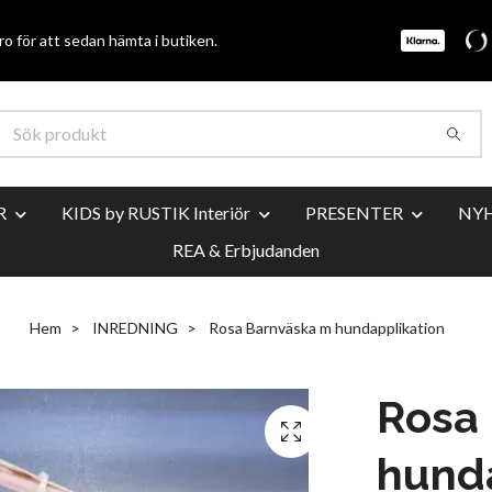
o för att sedan hämta i butiken.
R
KIDS by RUSTIK Interiör
PRESENTER
NY
REA & Erbjudanden
Hem
INREDNING
Rosa Barnväska m hundapplikation
Rosa
hunda