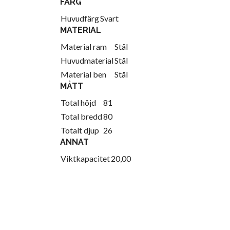
FÄRG
Huvudfärg
Svart
MATERIAL
Material ram
Stål
Huvudmaterial
Stål
Material ben
Stål
MÅTT
Total höjd
81
Total bredd
80
Totalt djup
26
ANNAT
Viktkapacitet
20,00