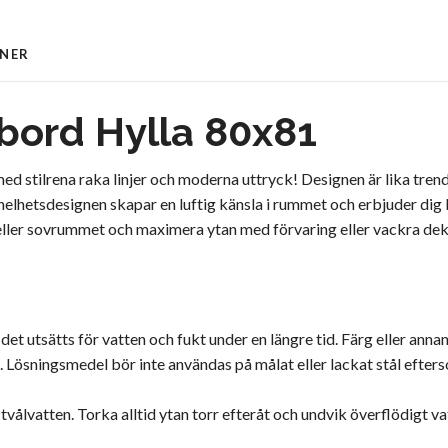
ONER
bord Hylla 80x81
 med stilrena raka linjer och moderna uttryck! Designen är lika tren
elhetsdesignen skapar en luftig känsla i rummet och erbjuder dig 
 eller sovrummet och maximera ytan med förvaring eller vackra dek
 det utsätts för vatten och fukt under en längre tid. Färg eller ann
n. Lösningsmedel bör inte användas på målat eller lackat stål efte
tvålvatten. Torka alltid ytan torr efteråt och undvik överflödigt va