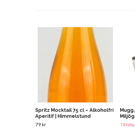
Spritz Mocktail 75 cl – Alkoholfri
Mugg,
Aperitif | Himmelstund
Miljö
79 kr
Tillfälli