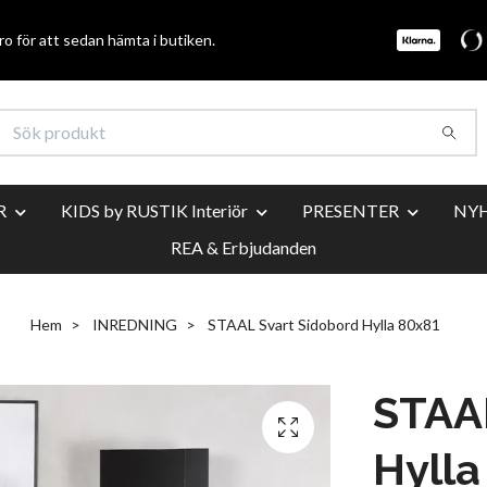
o för att sedan hämta i butiken.
R
KIDS by RUSTIK Interiör
PRESENTER
NY
REA & Erbjudanden
Hem
INREDNING
STAAL Svart Sidobord Hylla 80x81
STAAL
Hylla