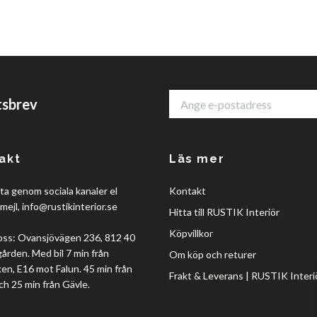
tsbrev
akt
Läs mer
a genom sociala kanaler el
Kontakt
mejl,
info@rustikinterior.se
Hitta till RUSTIK Interiör
Köpvillkor
oss: Ovansjövägen 236, 812 40
rden. Med bil 7 min från
Om köp och returer
en, E16 mot Falun. 45 min från
Frakt & Leverans | RUSTIK Interi
ch 25 min från Gävle.