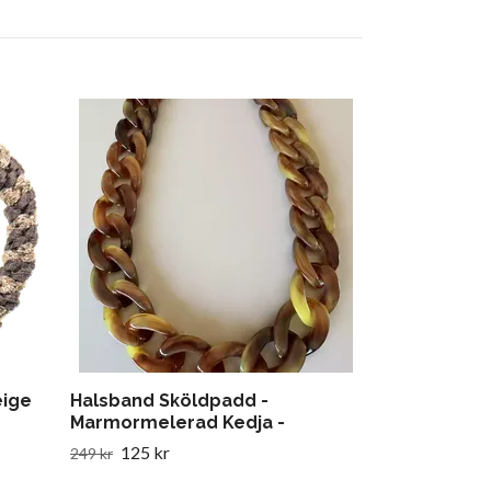
Coco Monoi 
Berger refill
& vanilj | RU
198 kr
eige
Halsband Sköldpadd -
Marmormelerad Kedja -
125 kr
249 kr