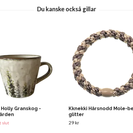
 Holly Granskog -
Kknekki Hårsnodd Mole-b
gården
glitter
29 kr
gt slut