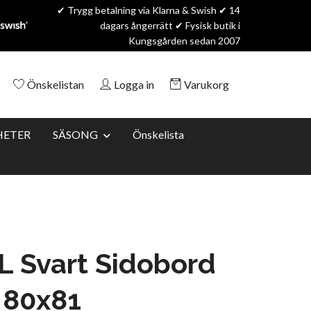
✔ Trygg betalning via Klarna & Swish ✔ 14
dagars ångerrätt ✔ Fysisk butik i
Kungsgården sedan 2007
Önskelistan
Logga in
Varukorg
HETER
SÄSONG
Önskelista
 Svart Sidobord
 80x81