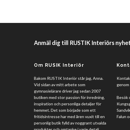
Anmäl dig till RUSTIK Interiörs nyhe
Om RUSIK Interiör
Kont
Bakom RUSTIK Interiör står jag, Anna.
Kontakt
Vid sidan av mitt arbete som
genom 
gymnasielärare driver jag sedan 2007
butiken med stor passion för inredning,
Besök 
inspiration och personliga detaljer för
Kungsgå
hemmet. Det som började som ett
Sandvik
fritidsintresse har med åren vuxit till en
Falun o
personlig butik fylld av noggrant utvalda
produkter och omtanke i varje detalj.