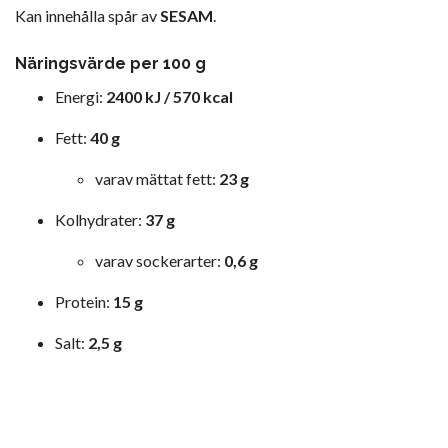
Kan innehålla spår av
SESAM
.
Näringsvärde per 100 g
Energi:
2400 kJ / 570 kcal
Fett:
40 g
varav mättat fett:
23 g
Kolhydrater:
37 g
varav sockerarter:
0,6 g
Protein:
15 g
Salt:
2,5 g