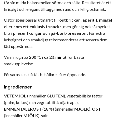
för sin milda balans mellan sötma och sälta. Resultatet är ett
krispigt och elegant tilltugg med rund och fyllig ostsmak.
Ostcrispies passar utmärkt till
ostbrickan, aperitif, mingel
eller som ett exklusivt snacks
, men gör sig också mycket
bra i
presentkorgar och gå-bort-presenter
. För extra
krispighet och smakdjup rekommenderas att servera dem
lätt uppvärmda.
Värm i ugn på
200 °C i ca 2½ minut
för bästa
smakupplevelse.
Förvaras i en lufttät behållare efter öppnande.
Ingredienser
VETEMJÖL
(innehåller
GLUTEN
), vegetabiliska fetter
(palm, kokos) och vegetabilisk olja (raps),
EMMENTALEROST
(18 %) (innehåller
MJÖLK
),
OST
(innehåller
MJÖLK
), salt.