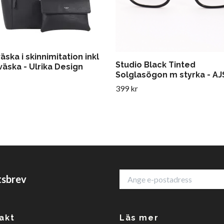
ska i skinnimitation inkl
Studio Black Tinted
äska - Ulrika Design
Solglasögon m styrka - AJ
399 kr
tsbrev
akt
Läs mer