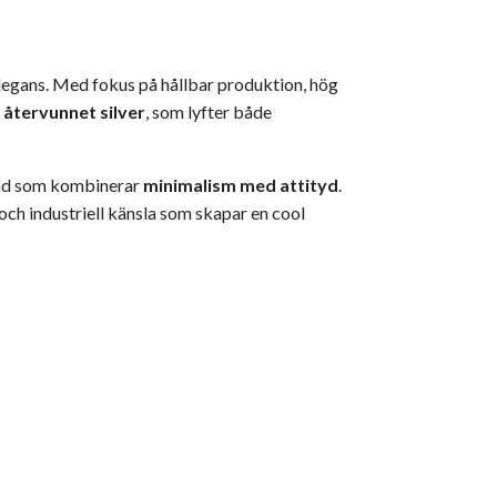
legans. Med fokus på hållbar produktion, hög
 återvunnet silver
, som lyfter både
band som kombinerar
minimalism med attityd
.
å och industriell känsla som skapar en cool