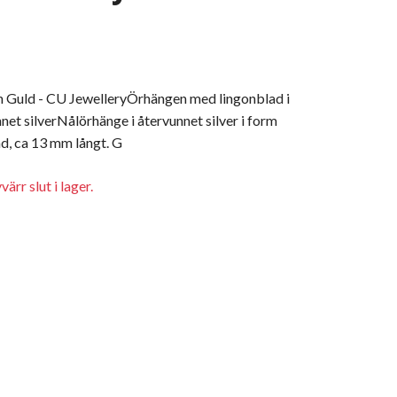
 Guld - CU JewelleryÖrhängen med lingonblad i
nnet silverNålörhänge i återvunnet silver i form
ad, ca 13 mm långt. G
ärr slut i lager.