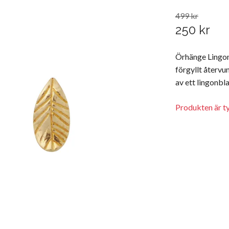
499 kr
250 kr
Örhänge Lingon
förgyllt återvu
av ett lingonbl
Produkten är tyv