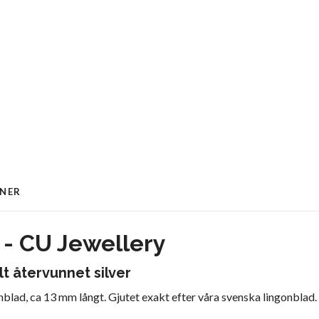
ONER
 - CU Jewellery
t återvunnet silver
onblad, ca 13 mm långt. Gjutet exakt efter våra svenska lingonblad.