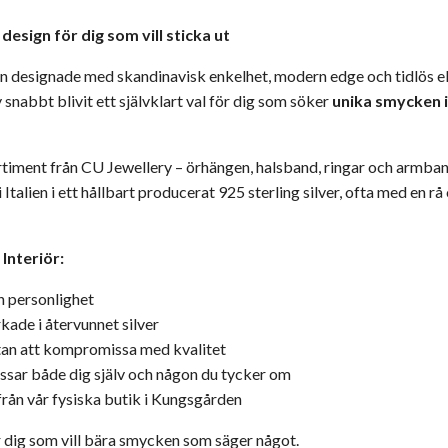
esign för dig som vill sticka ut
n designade med skandinavisk enkelhet, modern edge och tidlös e
 snabbt blivit ett självklart val för dig som söker
unika smycken i
ortiment från CU Jewellery – örhängen, halsband, ringar och arm
Italien i ett hållbart producerat 925 sterling silver, ofta med en r
Interiör:
h personlighet
rkade i återvunnet silver
utan att kompromissa med kvalitet
ssar både dig själv och någon du tycker om
från vår fysiska butik i Kungsgården
 dig som vill bära smycken som säger något.