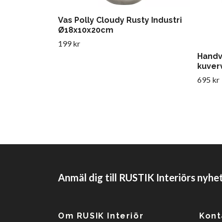
Vas Polly Cloudy Rusty Industri
Ø18x10x20cm
199 kr
Handvä
kuverv
695 kr
Anmäl dig till RUSTIK Interiörs nyhe
Om RUSIK Interiör
Kont