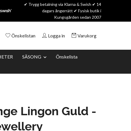
✔ Trygg betalning via Klarna & Swish ✔ 14
dagars ångerrätt ✔ Fysisk butik i
Kungsgården sedan 2007
Önskelistan
Logga in
Varukorg
HETER
SÄSONG
Önskelista
ge Lingon Guld -
wellery