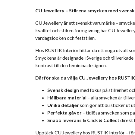
CU Jewellery – Stilrena smycken med svensk d
CU Jewellery är ett svenskt varumärke – smycke
kvalitet och stilren formgivning har CU Jewellery
vardagslooken och feststilen.
Hos RUSTIK Interiör hittar du ett noga utvalt s
Smyckena är designade i Sverige och tillverkade i 
kontrast till den feminina designen.
Därför ska du välja CU Jewellery hos RUSTIK 
Svensk design
med fokus på stilrenhet oc
Hållbara material
– alla smycken är tillve
Unika detaljer
som gör att du sticker ut 
Perfekta gåvor
– tidlösa smycken som pa
Snabb leverans & Click & Collect
direkt 
Upptäck CU Jewellery hos RUSTIK Interiör – för