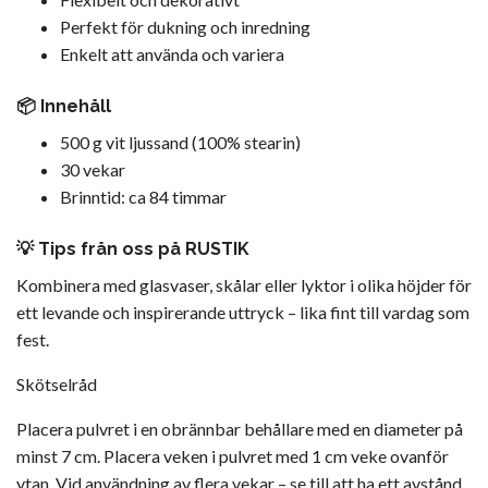
Perfekt för dukning och inredning
Enkelt att använda och variera
📦 Innehåll
500 g vit ljussand (100% stearin)
30 vekar
Brinntid: ca 84 timmar
💡 Tips från oss på RUSTIK
Kombinera med glasvaser, skålar eller lyktor i olika höjder för
ett levande och inspirerande uttryck – lika fint till vardag som
fest.
Skötselråd
Placera pulvret i en obrännbar behållare med en diameter på
minst 7 cm. Placera veken i pulvret med 1 cm veke ovanför
ytan. Vid användning av flera vekar – se till att ha ett avstånd