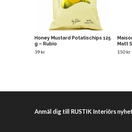
Honey Mustard Potatischips 125
Maison
g – Rubio
Matt S
39 kr
150 kr
Anmäl dig till RUSTIK Interiörs nyhe