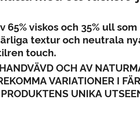
av 65% viskos och 35% ull som
ärliga textur och neutrala n
lren touch.
HANDVÄVD OCH AV NATURMA
EKOMMA VARIATIONER I FÄR
V PRODUKTENS UNIKA UTSEE