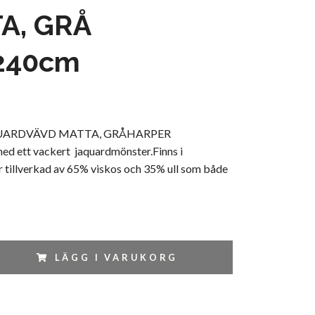
A, GRÅ
240cm
UARDVÄVD MATTA, GRÅHARPER
ed ett vackert jaquardmönster.Finns i
r tillverkad av 65% viskos och 35% ull som både
LÄGG I VARUKORG