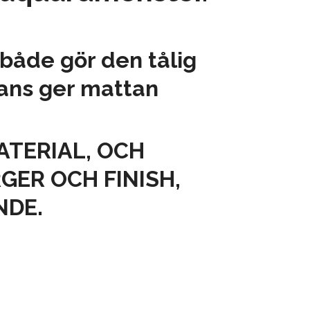
 både gör den tålig
yans ger mattan
TERIAL, OCH
GER OCH FINISH,
NDE.