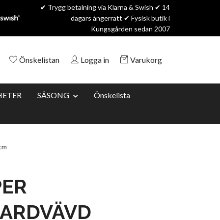
✔ Trygg betalning via Klarna & Swish ✔ 14
dagars ångerrätt ✔ Fysisk butik i
Kungsgården sedan 2007
Önskelistan
Logga in
Varukorg
HETER
SÄSONG
Önskelista
cm
PER
UARDVÄVD