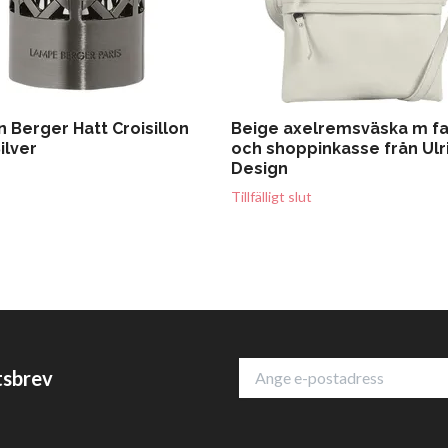
 Berger Hatt Croisillon
Beige axelremsväska m f
ilver
och shoppinkasse från Ulr
Design
Tillfälligt slut
tsbrev