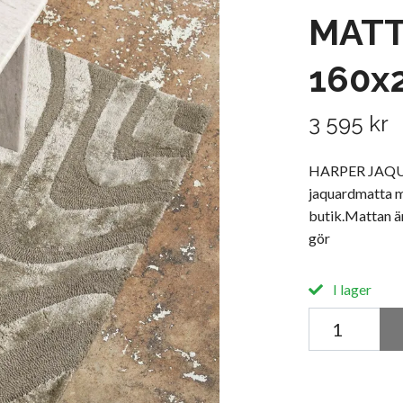
MATT
160x
3 595 kr
HARPER JAQ
jaquardmatta m
butik.Mattan ä
gör
I lager