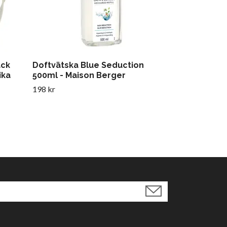
ack
Doftvätska Blue Seduction
ika
500ml - Maison Berger
198 kr