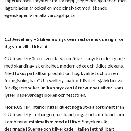
Lagerkransen i myntet står för hopp, seger och hjältedåd, men
lagerbladen är också en medicinalväxt med läkande
egenskaper. Vi är alla vardagshjältar!
CU Jewellery – Stilrena smycken med svensk design för
dig som vill sticka ut
CU Jewellery är ett svenskt varumärke – smycken designade
med skandinavisk enkelhet, modern edge och tidlös elegans.
Med fokus på hållbar produktion, hög kvalitet och stilren
formgivning har CU Jewellery snabbt blivit ett självklart val
för dig som söker
unika smycken i återvunnet silver
, som
lyfter både vardagslooken och feststilen.
Hos RUSTIK Interiör hittar du ett noga utvalt sortiment från
CU Jewellery – örhängen, halsband, ringar och armband som
kombinerar
minimalism med attityd
. Smyckena är
designade i Sverige och tillverkade i Italien i ett hållbart