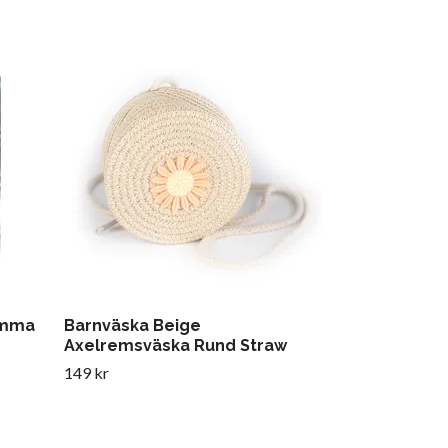
Ljusstake G
Nickelfärga
475 kr
lamma
Barnväska Beige
Axelremsväska Rund Straw
149 kr