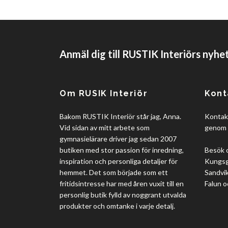
Anmäl dig till RUSTIK Interiörs nyhe
Om RUSIK Interiör
Kont
Bakom RUSTIK Interiör står jag, Anna.
Kontakt
Vid sidan av mitt arbete som
genom 
gymnasielärare driver jag sedan 2007
butiken med stor passion för inredning,
Besök 
inspiration och personliga detaljer för
Kungsgå
hemmet. Det som började som ett
Sandvik
fritidsintresse har med åren vuxit till en
Falun o
personlig butik fylld av noggrant utvalda
produkter och omtanke i varje detalj.