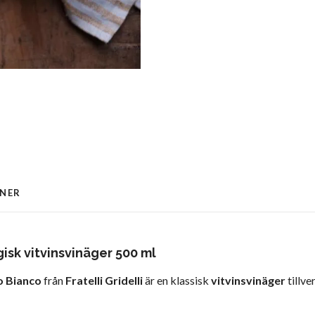
ONER
gisk vitvinsvinäger 500 ml
o Bianco
från
Fratelli Gridelli
är en klassisk
vitvinsvinäger
tillve