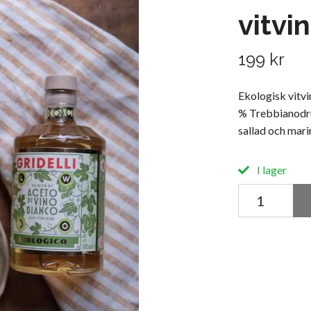
vitvi
199 kr
Ekologisk vitvin
% Trebbianodruv
sallad och mari
I lager