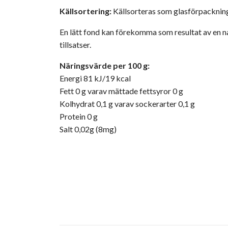
Källsortering:
Källsorteras som glasförpackning
En lätt fond kan förekomma som resultat av en na
tillsatser.
Näringsvärde
per 100 g:
Energi 81 kJ/19 kcal
Fett 0 g varav mättade fettsyror 0 g
Kolhydrat 0,1 g varav sockerarter 0,1 g
Protein 0 g
Salt 0,02g (8mg)