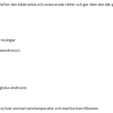
r, lyfter den både enkla och avancerade rätter och ger dem den där 
dressingar
ianodruvor).
giska vindruvor.
 ej över normal rumstemperatur och med korken tillsluten.