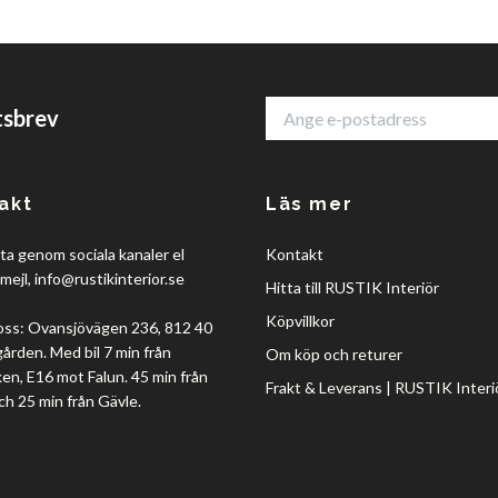
tsbrev
akt
Läs mer
a genom sociala kanaler el
Kontakt
mejl,
info@rustikinterior.se
Hitta till RUSTIK Interiör
Köpvillkor
oss: Ovansjövägen 236, 812 40
rden. Med bil 7 min från
Om köp och returer
en, E16 mot Falun. 45 min från
Frakt & Leverans | RUSTIK Interi
ch 25 min från Gävle.