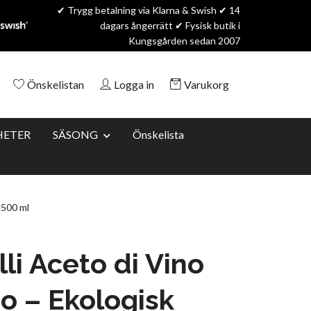
✔ Trygg betalning via Klarna & Swish ✔ 14
dagars ångerrätt ✔ Fysisk butik i
Kungsgården sedan 2007
Önskelistan
Logga in
Varukorg
HETER
SÄSONG
Önskelista
 500 ml
lli Aceto di Vino
o – Ekologisk