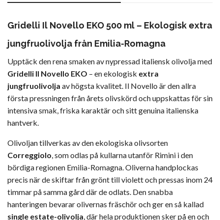
Gridelli Il Novello EKO 500 ml – Ekologisk extra
jungfruolivolja från Emilia-Romagna
Upptäck den rena smaken av nypressad italiensk olivolja med
Gridelli Il Novello EKO
– en ekologisk
extra
jungfruolivolja
av högsta kvalitet. Il Novello är den allra
första pressningen från årets olivskörd och uppskattas för sin
intensiva smak, friska karaktär och sitt genuina italienska
hantverk.
Olivoljan tillverkas av den ekologiska olivsorten
Correggiolo
, som odlas på kullarna utanför Rimini i den
bördiga regionen Emilia-Romagna. Oliverna handplockas
precis när de skiftar från grönt till violett och pressas inom 24
timmar på samma gård där de odlats. Den snabba
hanteringen bevarar olivernas fräschör och ger en så kallad
single estate-olivolja
, där hela produktionen sker på en och