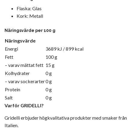
Flaska: Glas
Kork: Metall
Näringsvärde per 100 g
Näringsvärde
Energi
3689 kJ / 899 kcal
Fett
100 g
– varav mättat fett
15 g
Kolhydrater
0 g
– varav sockerarter
0 g
Protein
0 g
Salt
0 g
Varför GRIDELLI?
Gridelli erbjuder högkvalitativa produkter med smaker från
Italien.