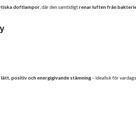
ytiska doftlampor
, där den samtidigt
renar luften från bakteri
y
n
lätt, positiv och energigivande stämning
– idealisk för vardag