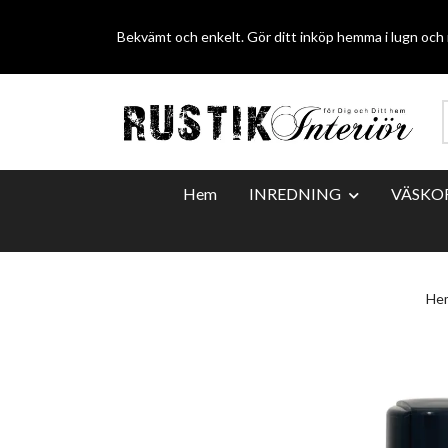
Bekvämt och enkelt. Gör ditt inköp hemma i lugn och r
Hem
INREDNING
VÄSKO
He