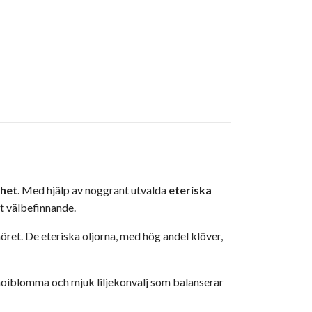
rhet
. Med hjälp av noggrant utvalda
eteriska
kt välbefinnande.
möret. De eteriska oljorna, med hög andel klöver,
noiblomma och mjuk liljekonvalj som balanserar