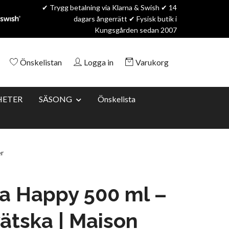
✔ Trygg betalning via Klarna & Swish ✔ 14
dagars ångerrätt ✔ Fysisk butik i
Kungsgården sedan 2007
Önskelistan
Logga in
Varukorg
HETER
SÄSONG
Önskelista
r
a Happy 500 ml –
ätska | Maison