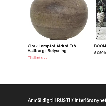
Clark Lampfot Åldrat Trä -
BOOM 3
Hallbergs Belysning
6 050 k
Tillfälligt slut
Anmäl dig till RUSTIK Interiörs nyhe