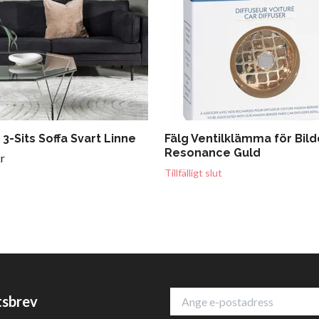
-Sits Soffa Svart Linne
Fälg Ventilklämma för Bild
Resonance Guld
r
Tillfälligt slut
tsbrev