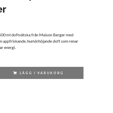
er
00 ml doftvätska från Maison Berger med
 En uppfriskande, humörhöjande doft som renar
ar energi.
LÄGG I VARUKORG