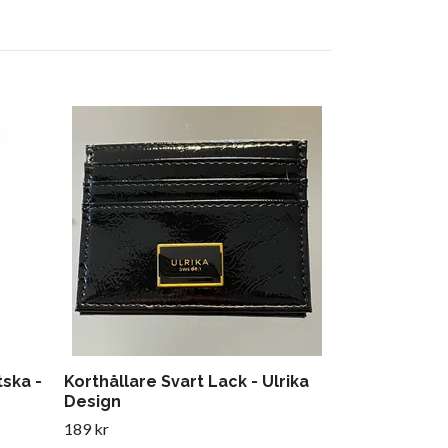
Chokladkola 
Julskog 200 
69 kr
tska -
Korthållare Svart Lack - Ulrika
Design
189 kr