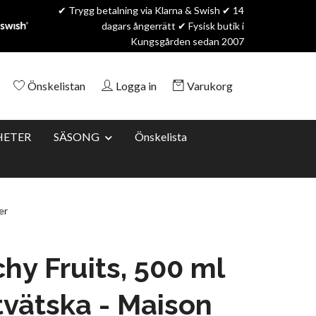
✔ Trygg betalning via Klarna & Swish ✔ 14
dagars ångerrätt ✔ Fysisk butik i
Kungsgården sedan 2007
Önskelistan
Logga in
Varukorg
HETER
SÄSONG
Önskelista
er
hy Fruits, 500 ml
tvätska - Maison