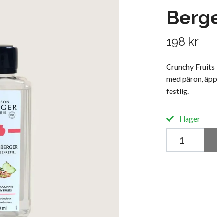
Berg
198 kr
Crunchy Fruits 
med päron, äppl
festlig.
I lager