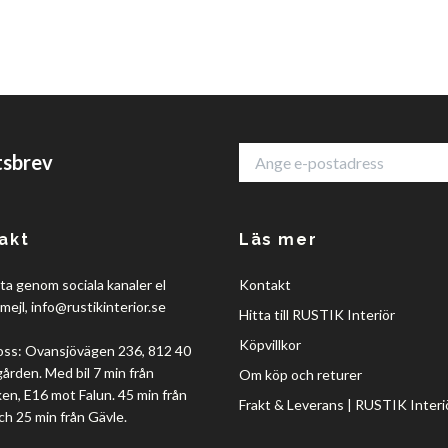
tsbrev
akt
Läs mer
a genom sociala kanaler el
Kontakt
mejl,
info@rustikinterior.se
Hitta till RUSTIK Interiör
Köpvillkor
oss: Ovansjövägen 236, 812 40
rden. Med bil 7 min från
Om köp och returer
en, E16 mot Falun. 45 min från
Frakt & Leverans | RUSTIK Interi
ch 25 min från Gävle.