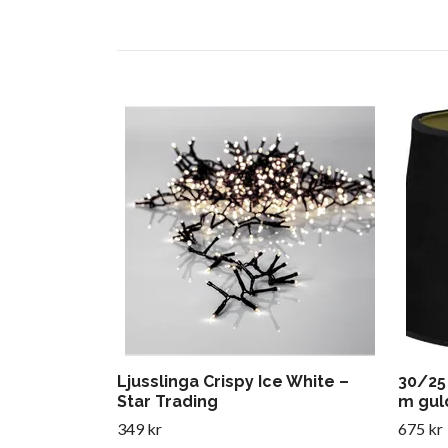
Ljusslinga Crispy Ice White –
30/25
Star Trading
m gul
349 kr
675 kr