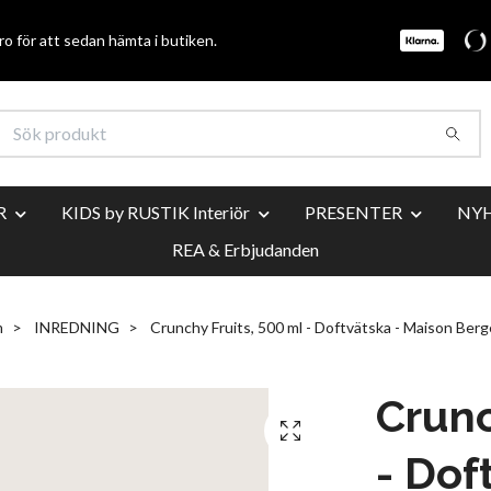
o för att sedan hämta i butiken.
R
KIDS by RUSTIK Interiör
PRESENTER
NY
REA & Erbjudanden
m
INREDNING
Crunchy Fruits, 500 ml - Doftvätska - Maison Berg
Crunc
- Dof