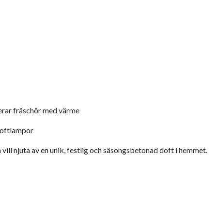
rar fräschör med värme
doftlampor
 vill njuta av en unik, festlig och säsongsbetonad doft i hemmet.