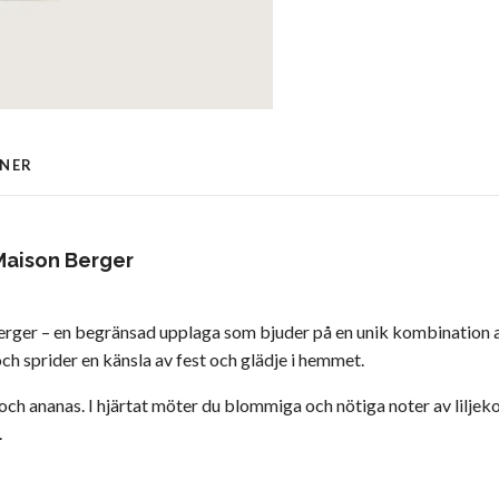
ONER
 Maison Berger
rger – en begränsad upplaga som bjuder på en unik kombination av f
ch sprider en känsla av fest och glädje i hemmet.
ch ananas. I hjärtat möter du blommiga och nötiga noter av liljeko
.