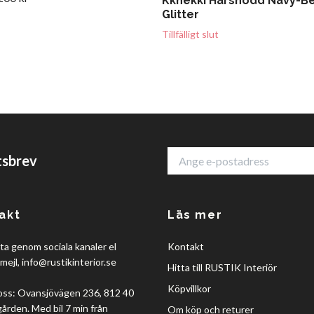
Kknekki Hårsnodd Navy-B
Glitter
Tillfälligt slut
tsbrev
akt
Läs mer
a genom sociala kanaler el
Kontakt
mejl,
info@rustikinterior.se
Hitta till RUSTIK Interiör
Köpvillkor
oss: Ovansjövägen 236, 812 40
rden. Med bil 7 min från
Om köp och returer