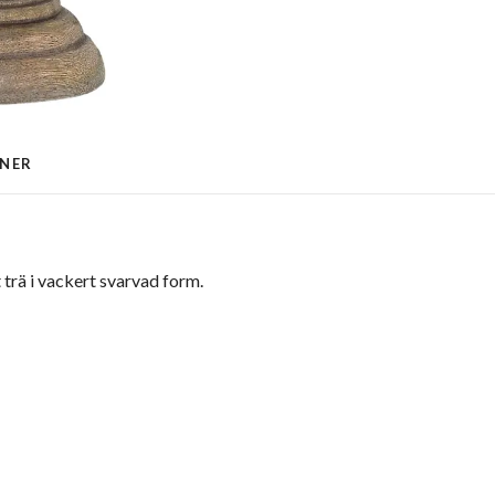
ONER
 trä i vackert svarvad form.