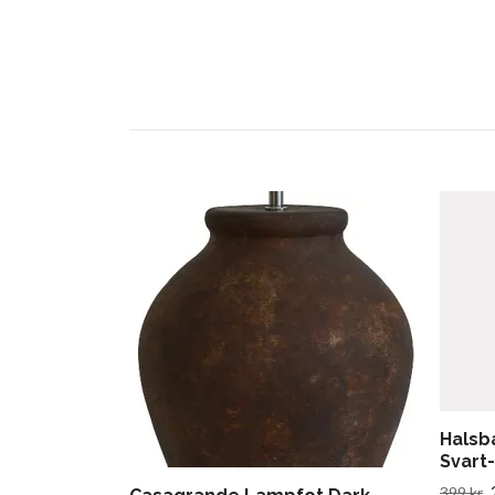
Halsb
Svart
399 kr