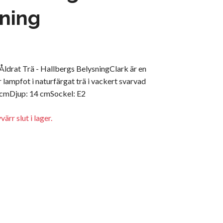
ning
ldrat Trä - Hallbergs BelysningClark är en
lampfot i naturfärgat trä i vackert svarvad
 cmDjup: 14 cmSockel: E2
ärr slut i lager.