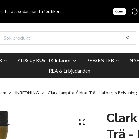
o för att sedan hämta i butiken.
R
KIDS by RUSTIK Interiör
PRESENTER
NY
REA & Erbjudanden
Hem
INREDNING
Clark Lampfot Åldrat Trä - Hallbergs Belysning
Clark
Trä -