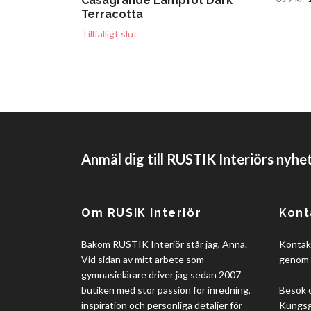
Casagrande Lampfot Dark
Terracotta
Tillfälligt slut
Anmäl dig till RUSTIK Interiörs nyhe
Om RUSIK Interiör
Kont
Bakom RUSTIK Interiör står jag, Anna.
Kontakt
Vid sidan av mitt arbete som
genom 
gymnasielärare driver jag sedan 2007
butiken med stor passion för inredning,
Besök 
inspiration och personliga detaljer för
Kungsgå