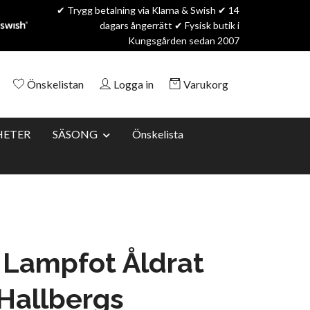
✔ Trygg betalning via Klarna & Swish ✔ 14
dagars ångerrätt ✔ Fysisk butik i
Kungsgården sedan 2007
Önskelistan
Logga in
Varukorg
HETER
SÄSONG
Önskelista
 Lampfot Åldrat
 Hallbergs