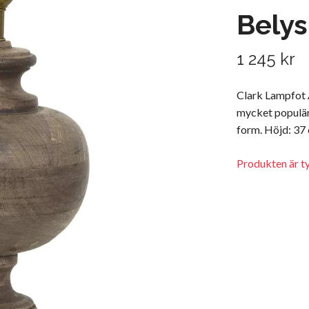
Belys
1 245 kr
Clark Lampfot Å
mycket populär 
form. Höjd: 37
Produkten är tyv