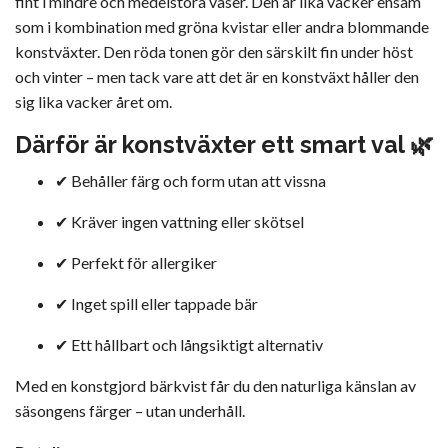
fint i mindre och medelstora vaser. Den är lika vacker ensam
som i kombination med gröna kvistar eller andra blommande
konstväxter. Den röda tonen gör den särskilt fin under höst
och vinter – men tack vare att det är en konstväxt håller den
sig lika vacker året om.
Därför är konstväxter ett smart val 🌿
✔ Behåller färg och form utan att vissna
✔ Kräver ingen vattning eller skötsel
✔ Perfekt för allergiker
✔ Inget spill eller tappade bär
✔ Ett hållbart och långsiktigt alternativ
Med en konstgjord bärkvist får du den naturliga känslan av
säsongens färger – utan underhåll.