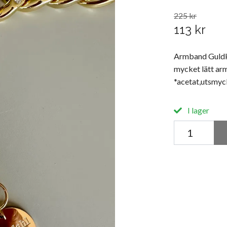
225 kr
113 kr
Armband Guldke
mycket lätt arm
*acetat,utsmyc
I lager