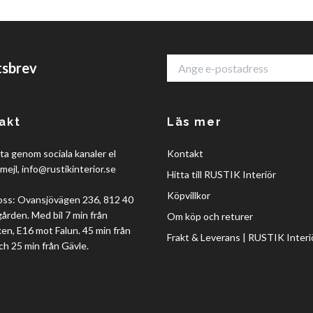
tsbrev
akt
Läs mer
a genom sociala kanaler el
Kontakt
mejl,
info@rustikinterior.se
Hitta till RUSTIK Interiör
Köpvillkor
oss: Ovansjövägen 236, 812 40
rden. Med bil 7 min från
Om köp och returer
en, E16 mot Falun. 45 min från
Frakt & Leverans | RUSTIK Interi
ch 25 min från Gävle.