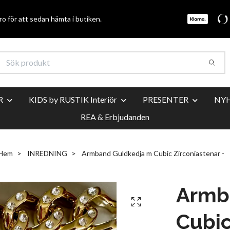
o för att sedan hämta i butiken.
R
KIDS by RUSTIK Interiör
PRESENTER
NY
REA & Erbjudanden
Hem
INREDNING
Armband Guldkedja m Cubic Zirconiastenar -
Armb
Cubic