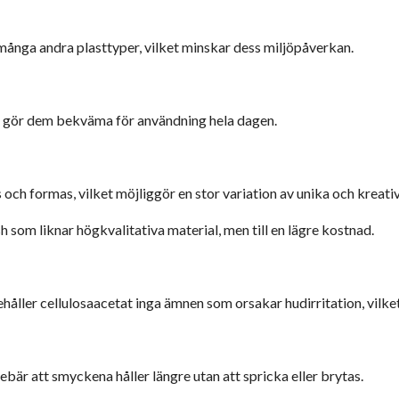
ånga andra plasttyper, vilket minskar dess miljöpåverkan.
ket gör dem bekväma för användning hela dagen.
och formas, vilket möjliggör en stor variation av unika och kreativ
ish som liknar högkvalitativa material, men till en lägre kostnad.
nnehåller cellulosaacetat inga ämnen som orsakar hudirritation, vilk
nebär att smyckena håller längre utan att spricka eller brytas.