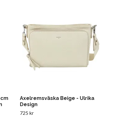
Servetter – 
(33×33 cm)
Tillfälligt slut
5cm
Axelremsväska Beige - Ulrika
n
Design
725 kr