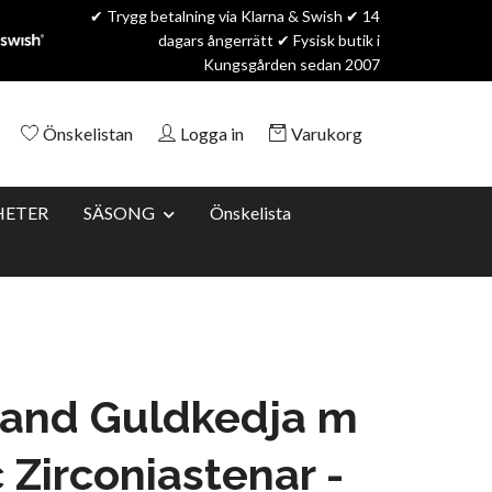
✔ Trygg betalning via Klarna & Swish ✔ 14
dagars ångerrätt ✔ Fysisk butik i
Kungsgården sedan 2007
Önskelistan
Logga in
Varukorg
HETER
SÄSONG
Önskelista
and Guldkedja m
 Zirconiastenar -