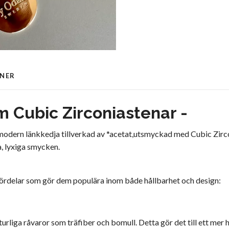
ONER
 Cubic Zirconiastenar -
i modern länkkedja tillverkad av *acetat,utsmyckad med Cubic Zirco
a, lyxiga smycken.
 fördelar som gör dem populära inom både hållbarhet och design:
urliga råvaror som träfiber och bomull. Detta gör det till ett mer 