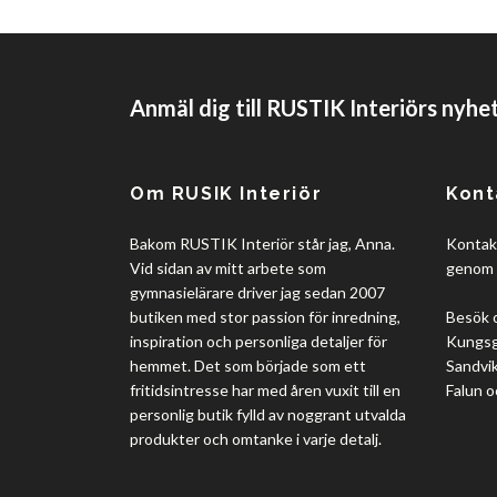
Anmäl dig till RUSTIK Interiörs nyhe
Om RUSIK Interiör
Kont
Bakom RUSTIK Interiör står jag, Anna.
Kontakt
Vid sidan av mitt arbete som
genom 
gymnasielärare driver jag sedan 2007
butiken med stor passion för inredning,
Besök 
inspiration och personliga detaljer för
Kungsgå
hemmet. Det som började som ett
Sandvik
fritidsintresse har med åren vuxit till en
Falun o
personlig butik fylld av noggrant utvalda
produkter och omtanke i varje detalj.