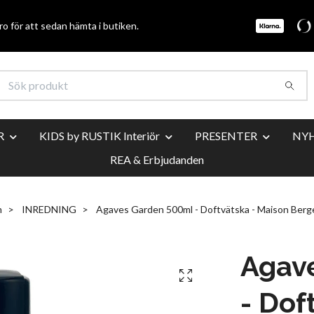
o för att sedan hämta i butiken.
R
KIDS by RUSTIK Interiör
PRESENTER
NY
REA & Erbjudanden
m
INREDNING
Agaves Garden 500ml - Doftvätska - Maison Berg
Agav
- Dof