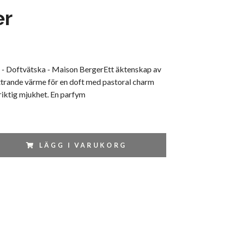
er
- Doftvätska - Maison BergerEtt äktenskap av
ttrande värme för en doft med pastoral charm
riktig mjukhet. En parfym
LÄGG I VARUKORG