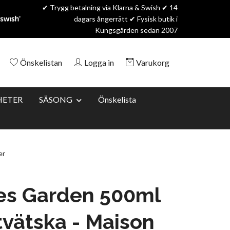
✔ Trygg betalning via Klarna & Swish ✔ 14
dagars ångerrätt ✔ Fysisk butik i
Kungsgården sedan 2007
Önskelistan
Logga in
Varukorg
HETER
SÄSONG
Önskelista
er
es Garden 500ml
tvätska - Maison