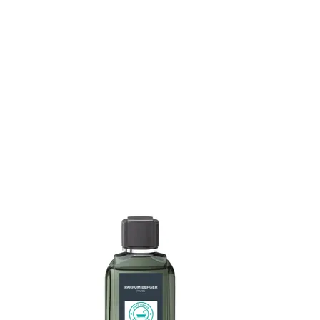
Mössa Baby S
Little Dutch
129 kr