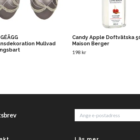
RGÉÄGG
Candy Apple Doftvätska 5
ansdekoration Mullvad
Maison Berger
ngsbart
198 kr
tsbrev
akt
Läs mer