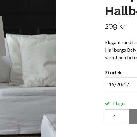
Hallb
209 kr
Elegant rund la
Hallbergs Belys
varmt och behag
Storlek
15/20/17
I lager