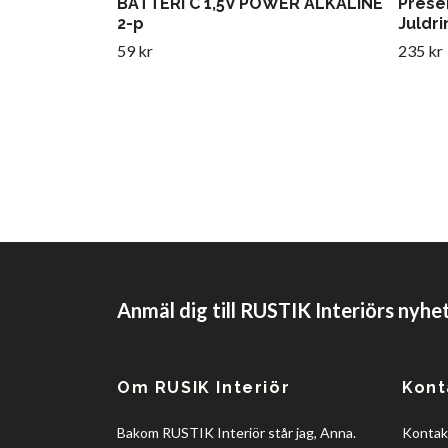
BATTERI C 1,5V POWER ALKALINE
Prese
2-p
Juldri
59 kr
235 kr
Anmäl dig till RUSTIK Interiörs nyhe
Om RUSIK Interiör
Kont
Bakom RUSTIK Interiör står jag, Anna.
Kontakt