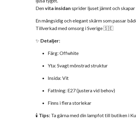
ljusa tyget.
Den
vita insidan
sprider ljuset jämnt och skapar
En mångsidig och elegant skärm som passar både 
Tillverkad med omsorg i Sverige 🇸🇪
✨
Detaljer:
Färg: Offwhite
Yta: Svagt mönstrad struktur
Insida: Vit
Fattning: E27 (justera vid behov)
Finns i flera storlekar
🕯️
Tips:
Ta gärna med din lampfot till butiken i Ku