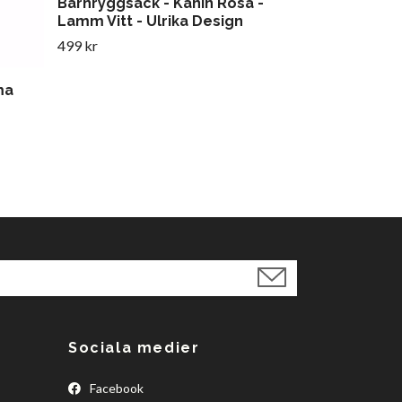
Barnryggsäck - Kanin Rosa -
Lamm Vitt - Ulrika Design
499 kr
ma
Sociala medier
Facebook