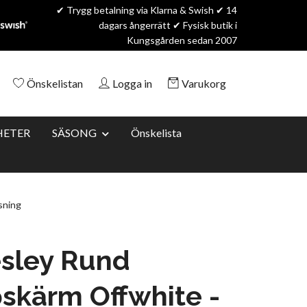
✔ Trygg betalning via Klarna & Swish ✔ 14
dagars ångerrätt ✔ Fysisk butik i
Kungsgården sedan 2007
Önskelistan
Logga in
Varukorg
HETER
SÄSONG
Önskelista
sning
esley Rund
skärm Offwhite -