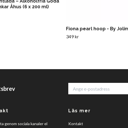
ntlåda – Alkoholfria Goda
nkar Åhus (6 x 200 ml)
Fiona pearl hoop - By Joli
349 kr
tsbrev
akt
Läs mer
a genom sociala kanaler el
Kontakt