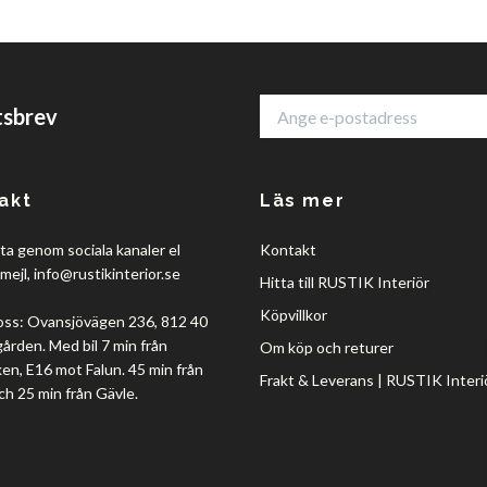
tsbrev
akt
Läs mer
a genom sociala kanaler el
Kontakt
mejl,
info@rustikinterior.se
Hitta till RUSTIK Interiör
Köpvillkor
oss: Ovansjövägen 236, 812 40
rden. Med bil 7 min från
Om köp och returer
en, E16 mot Falun. 45 min från
Frakt & Leverans | RUSTIK Interi
ch 25 min från Gävle.