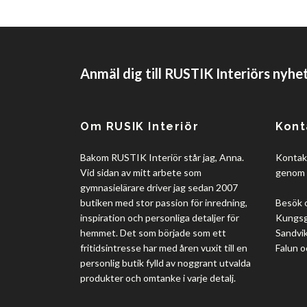
Anmäl dig till RUSTIK Interiörs nyhe
Om RUSIK Interiör
Kont
Bakom RUSTIK Interiör står jag, Anna.
Kontakt
Vid sidan av mitt arbete som
genom 
gymnasielärare driver jag sedan 2007
butiken med stor passion för inredning,
Besök 
inspiration och personliga detaljer för
Kungsgå
hemmet. Det som började som ett
Sandvik
fritidsintresse har med åren vuxit till en
Falun o
personlig butik fylld av noggrant utvalda
produkter och omtanke i varje detalj.