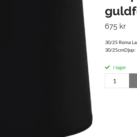
guld
675 kr
30/25 Roma La
30/25cmDjup:
I lager