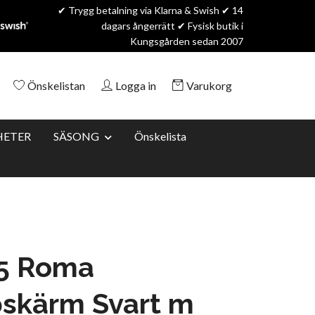
✔ Trygg betalning via Klarna & Swish ✔ 14
dagars ångerrätt ✔ Fysisk butik i
Kungsgården sedan 2007
Önskelistan
Logga in
Varukorg
HETER
SÄSONG
Önskelista
5 Roma
skärm Svart m