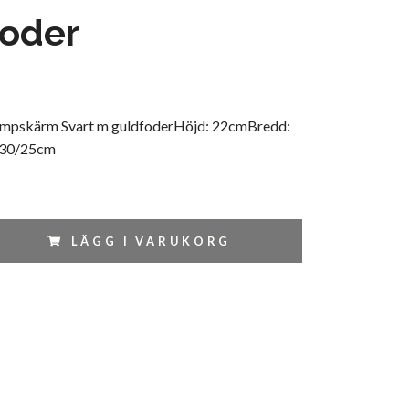
foder
mpskärm Svart m guldfoderHöjd: 22cmBredd:
 30/25cm
LÄGG I VARUKORG