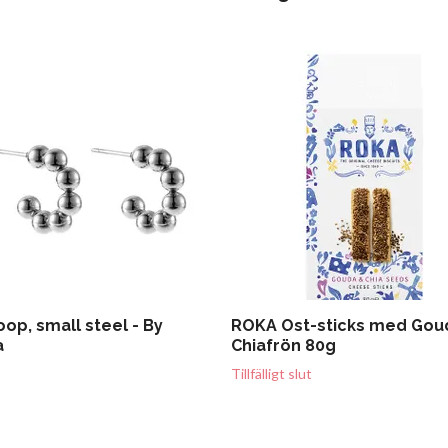
oop, small steel - By
ROKA Ost-sticks med Gou
a
Chiafrön 80g
Tillfälligt slut