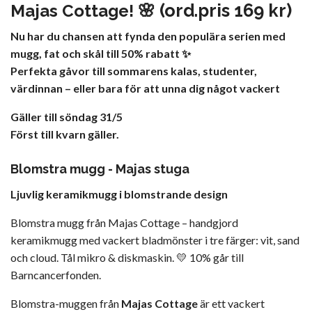
🌸 (ord.pris 169 kr)
Majas Cottage!
Nu har du chansen att fynda den populära serien med
mugg, fat och skål till 50% rabatt ✨
Perfekta gåvor till sommarens kalas, studenter,
värdinnan – eller bara för att unna dig något vackert
Gäller till söndag 31/5
Först till kvarn gäller.
Blomstra mugg - Majas stuga
Ljuvlig keramikmugg i blomstrande design
Blomstra mugg från Majas Cottage – handgjord
keramikmugg med vackert bladmönster i tre färger: vit, sand
och cloud. Tål mikro & diskmaskin. 💛 10% går till
Barncancerfonden.
Blomstra-muggen från
Majas Cottage
är ett vackert