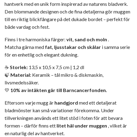
hantverk med en unik form inspirerad av naturens bladverk.
Den blommande designen och de fina detaljerna gör muggen
till en riktig blickfångare på det dukade bordet – perfekt för
både vardag och fest.
Finns i tre harmoniska färger:
vit, sand och moln
.
Matcha gärna med
fat, ljusstakar och skålar
i samma serie
för en enhetlig och elegant dukning.
☕
Storlek:
13,5 x 10,5 x 7,5 cm | 1,2 dl
🍃
Material:
Keramik – tål mikro & diskmaskin,
livsmedelssäker.
💛
10% av intäkten går till Barncancerfonden.
Eftersom varje mugg är
handgjord
med ett detaljerat
bladmönster kan små variationer förekomma. Under
tillverkningen används ett litet stöd i foten för att bevara
formen – därför finns ett
litet hål under muggen
, vilket är
en naturlig del av hantverket.